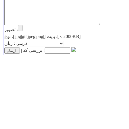
تصویر :
نوع :[|jpg|gif|jpeg|png|] بایت :[＜2000KB]
زبان :
| بررسی کد :